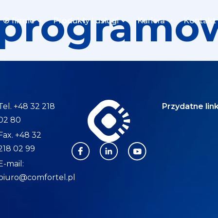
oprogramo
O firmie
Produkty i usługi
Kariera
Kontakt
Tel. +48 32 218
Przydatne link
02 80
Fax. +48 32
218 02 99
E-mail:
biuro@comfortel.pl