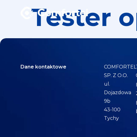
Tester 
Dane kontaktowe
COMFORTEL
SP. Z O.O.
ul.
Dojazdowa
9b
43-100
Tychy