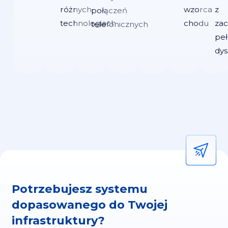
różnych
wzorca
z
połączeń
technologiach
chodu
za
telefonicznych
peł
dys
Potrzebujesz systemu
dopasowanego do Twojej
infrastruktury?