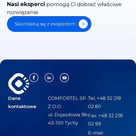
Nasi eksperci
pomogą Ci dobrać właściwe
rozwiązanie.
Skontaktuj się z ekspertem
Dane
COMFORTEL SP.
Tel. +48 32 218
kontaktowe
Z O.O.
02 80
ul. Dojazdowa 9b
Fax. +48 32 218
43-100 Tychy
02 99
E-mail: