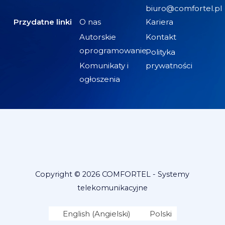
biuro@comfortel.pl
Przydatne linki
O nas
Kariera
Autorskie
Kontakt
oprogramowanie
Polityka
Komunikaty i
prywatności
ogłoszenia
Copyright © 2026 COMFORTEL - Systemy
telekomunikacyjne
English
(
Angielski
)
Polski